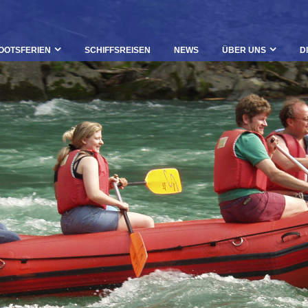
OOTSFERIEN
SCHIFFSREISEN
NEWS
ÜBER UNS
D