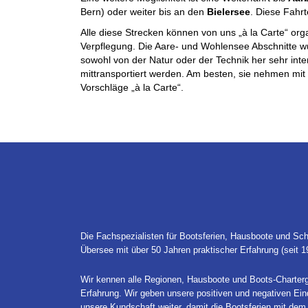
Bern) oder weiter bis an den
Bielersee
. Diese Fahr
Alle diese Strecken können von uns „à la Carte“ orga
Verpflegung. Die Aare- und Wohlensee Abschnitte w
sowohl von der Natur oder der Technik her sehr int
mittransportiert werden. Am besten, sie nehmen mit 
Vorschläge „à la Carte“.
Die Fachspezialisten für Bootsferien, Hausboote und Sch
Übersee mit über 50 Jahren praktischer Erfahrung (seit 1
Wir kennen alle Regionen, Hausboote und Boots-Charterg
Erfahrung. Wir geben unsere positiven und negativen Ei
unsere Kundschaft weiter, damit die Bootsferien mit dem