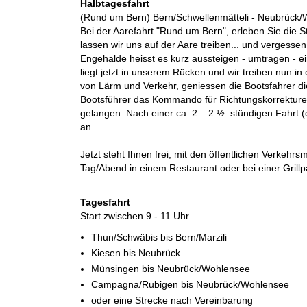
Halbtagesfahrt
(Rund um Bern) Bern/Schwellenmätteli - Neubrück
Bei der Aarefahrt "Rund um Bern", erleben Sie die S
lassen wir uns auf der Aare treiben... und vergesse
Engehalde heisst es kurz aussteigen - umtragen - e
liegt jetzt in unserem Rücken und wir treiben nun i
von Lärm und Verkehr, geniessen die Bootsfahrer di
Bootsführer das Kommando für Richtungskorrekturen,
gelangen. Nach einer ca. 2 – 2 ½ stündigen Fahrt (
an.
Jetzt steht Ihnen frei, mit den öffentlichen Verkehrs
Tag/Abend in einem Restaurant oder bei einer Grillpa
Tagesfahrt
Start zwischen 9 - 11 Uhr
Thun/Schwäbis bis Bern/Marzili
Kiesen bis Neubrück
Münsingen bis Neubrück/Wohlensee
Campagna/Rubigen bis Neubrück/Wohlensee
oder eine Strecke nach Vereinbarung