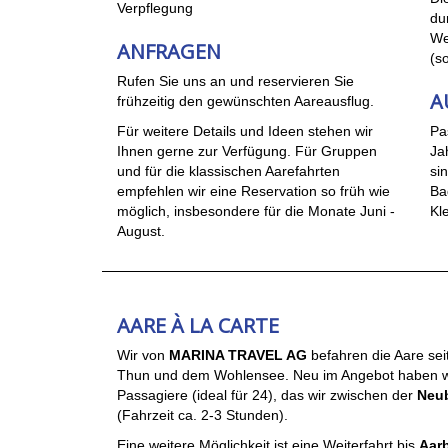
Verpflegung
du
We
ANFRAGEN
(s
Rufen Sie uns an und reservieren Sie
A
frühzeitig den gewünschten Aareausflug.
Für weitere Details und Ideen stehen wir
Pa
Ihnen gerne zur Verfügung. Für Gruppen
Ja
und für die klassischen Aarefahrten
si
empfehlen wir eine Reservation so früh wie
Ba
möglich, insbesondere für die Monate Juni -
Kl
August.
AARE À LA CARTE
Wir von
MARINA TRAVEL AG
befahren die Aare sei
Thun und dem Wohlensee. Neu im Angebot haben wir 
Passagiere (ideal für 24), das wir zwischen der
Neu
(Fahrzeit ca. 2-3 Stunden).
Eine weitere Möglichkeit ist eine Weiterfahrt bis
Aar