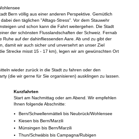
/Wohlensee
tadt Bern völlig aus einer anderen Perspektive. Gemütlich
n dabei den täglichen "Alltags-Stress". Vor dem Stauwehr
insteigen und schon kann die Fahrt weitergehen. Die Stadt
n einer der schönsten Flusslandschaften der Schweiz. Fernab
e Ruhe auf der dahinfliessenden Aare. Ab und zu gibt der
 damit wir auch sicher und unversehrt an unser Ziel
die Strecke misst 15 - 17 km), legen wir am gewünschten Ort
mitteln wieder zurück in die Stadt zu fahren oder den
rty (die wir gerne für Sie organisieren) ausklingen zu lassen.
Kurzfahrten
Start am Nachmittag oder am Abend. Wir empfehlen
Ihnen folgende Abschnitte:
Bern/Schwellenmätteli bis Neubrück/Wohlensee
Kiesen bis Bern/Marzili
Münsingen bis Bern/Marzili
Thun/Schwäbis bis Campagna/Rubigen