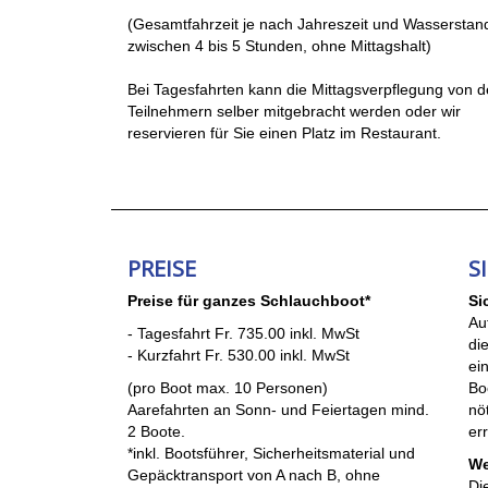
(Gesamtfahrzeit je nach Jahreszeit und Wasserstan
zwischen 4 bis 5 Stunden, ohne Mittagshalt)
Bei Tagesfahrten kann die Mittagsverpflegung von 
Teilnehmern selber mitgebracht werden oder wir
reservieren für Sie einen Platz im Restaurant.
PREISE
S
Preise für ganzes Schlauchboot*
Si
Au
- Tagesfahrt Fr. 735.00 inkl. MwSt
di
- Kurzfahrt Fr. 530.00 inkl. MwSt
ei
(pro Boot max. 10 Personen)
Bo
Aarefahrten an Sonn- und Feiertagen mind.
nö
2 Boote.
er
*inkl. Bootsführer, Sicherheitsmaterial und
We
Gepäcktransport von A nach B, ohne
Di