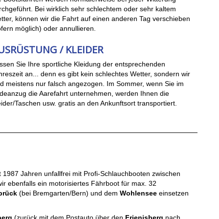
rchgeführt. Bei wirklich sehr schlechtem oder sehr kaltem
tter, können wir die Fahrt auf einen anderen Tag verschieben
ofern möglich) oder annullieren.
USRÜSTUNG / KLEIDER
ssen Sie Ihre sportliche Kleidung der entsprechenden
hreszeit an... denn es gibt kein schlechtes Wetter, sondern wir
nd meistens nur falsch angezogen. Im Sommer, wenn Sie im
deanzug die Aarefahrt unternehmen, werden Ihnen die
eider/Taschen usw. gratis an den Ankunftsort transportiert.
t 1987 Jahren unfallfrei mit Profi-Schlauchbooten zwischen
ebenfalls ein motorisiertes Fährboot für max. 32
brück
(bei Bremgarten/Bern) und dem
Wohlensee
einsetzen
berg
(zurück mit dem Postauto über den
Frienisberg
nach