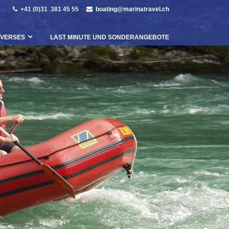
+41 (0)31 381 45 55
boating@marinatravel.ch
IVERSES
LAST MINUTE UND SONDERANGEBOTE