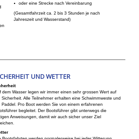
oder eine Strecke nach Vereinbarung
d
(Gesamtfahrzeit ca. 2 bis 3 Stunden je nach
Jahreszeit und Wasserstand)
den
ICHERHEIT UND WETTER
cherheit
f dem Wasser legen wir immer einen sehr grossen Wert auf
e Sicherheit. Alle Teilnehmer erhalten eine Schwimmweste und
n Paddel. Pro Boot werden Sie von einem erfahrenen
otsführer begleitet. Der Bootsführer gibt unterwegs die
tigen Anweisungen, damit wir auch sicher unser Ziel
reichen.
tter
e Bootsfahrten werden normalerweise bei jeder Witterung